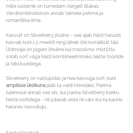
mille südamik on tumedam, kergelt lillakas.
Värvikombinatsioon annab taimele pehme ja
romantilise ilme.
Kasvult on Silverberry jõuline – see ajab hästi harusid,
kasvab kuni 1,2 meetrit ning läheb õisi korralikult täis.
Üldmulje on pigem õhuline kui massiivne, mistõttu
sobib sort väga hästi kombineerimiseks teiste toonide
ja tekstuuridega.
Silverberry on vastupidav ja hea kasvuga sort, kuid
amplisse üksikuna
jääb ta veidi hõredaks. Parima
tulemuse annab see siis, kui panna Silverberry kokku
teiste sortidega – nii pääseb esile nii värv kui ka kaunis
harunev kasvukuju.
Seotud tooted