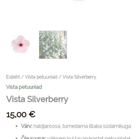
Esileht
/
Vista petuuniad
/ Vista Silverberry
Vista petuuniad
Vista Silverberry
15,00
€
Värv:
haldjaroosa, tumedama lillaka südamikuga
Õie suurus:
väiksem kui tavapärastel petuuniatel