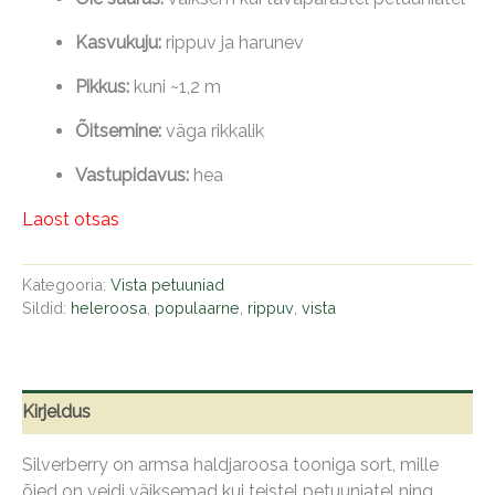
Kasvukuju:
rippuv ja harunev
Pikkus:
kuni ~1,2 m
Õitsemine:
väga rikkalik
Vastupidavus:
hea
Laost otsas
Kategooria:
Vista petuuniad
Sildid:
heleroosa
,
populaarne
,
rippuv
,
vista
Kirjeldus
Silverberry on armsa haldjaroosa tooniga sort, mille
õied on veidi väiksemad kui teistel petuuniatel ning