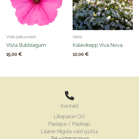
Vista petuuniad
Varia
Vista Bubblegum
Kalevikepp Viva Nova
15,00
€
10,00
€
Kontakt
Lilleparun OÜ,
Paslepa / Pasklep,
Lääne-Nigula vald 91204
Tel +3725212042