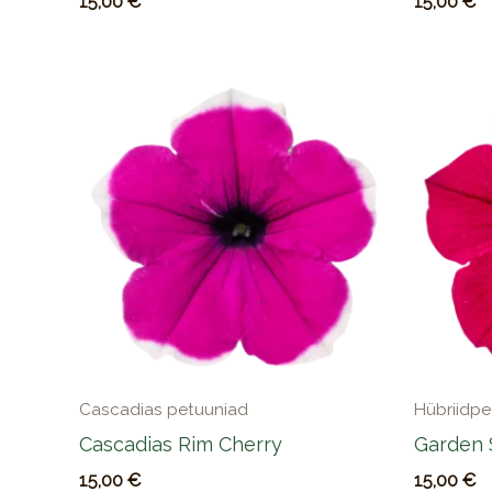
15,00
€
15,00
€
Cascadias petuuniad
Hübriidpe
Cascadias Rim Cherry
Garden 
15,00
€
15,00
€