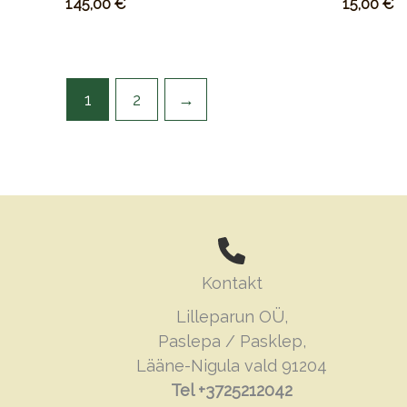
145,00
€
15,00
€
1
2
→
Kontakt
Lilleparun OÜ,
Paslepa / Pasklep,
Lääne-Nigula vald 91204
Tel +3725212042