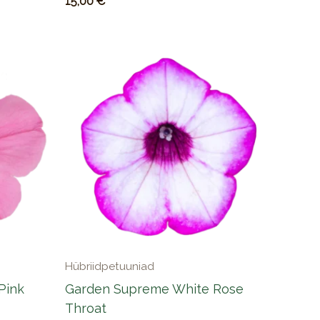
15,00
€
Hübriidpetuuniad
Pink
Garden Supreme White Rose
Throat