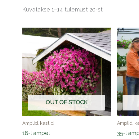
Kuvatakse 1–14 tulemust 20-st
OUT OF STOCK
Amplid, kastid
Amplid, k
18-l ampel
35-l am