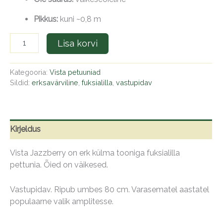
Pikkus:
kuni ~0,8 m
Lisa korvi
Kategooria:
Vista petuuniad
Sildid:
erksavärviline
,
fuksialilla
,
vastupidav
Kirjeldus
Vista Jazzberry on erk külma tooniga fuksialilla
pettunia. Õied on väikesed.
Vastupidav. Ripub umbes 80 cm. Varasematel aastatel
populaarne valik amplitesse.