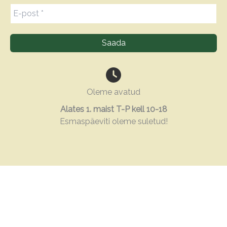
Oleme avatud
Alates 1. maist T-P kell 10-18
Esmaspäeviti oleme suletud!
Autoriõigus Lilleparun OÜ © 2026
Kõikide piltide autor on Sandra Piir, kui pole öeldud
teisiti. Piltide kasutamine lubatud ainult autori kirjalikul
loal.