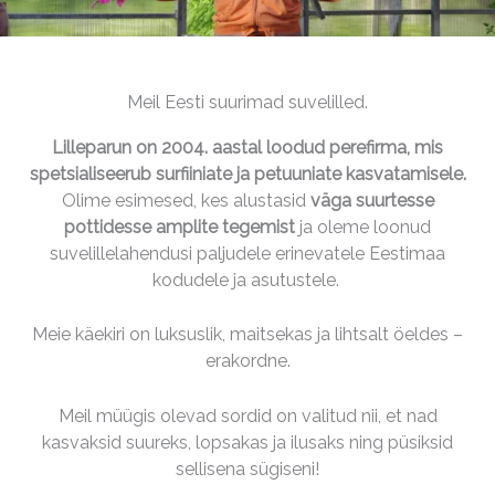
Meil Eesti suurimad suvelilled.
Lilleparun on 2004. aastal loodud perefirma, mis
spetsialiseerub surfiiniate ja petuuniate kasvatamisele.
Olime esimesed, kes alustasid
väga suurtesse
pottidesse amplite tegemist
ja oleme loonud
suvelillelahendusi paljudele erinevatele Eestimaa
kodudele ja asutustele.
Meie käekiri on luksuslik, maitsekas ja lihtsalt öeldes –
erakordne.
Meil müügis olevad sordid on valitud nii, et nad
kasvaksid suureks, lopsakas ja ilusaks ning püsiksid
sellisena sügiseni!