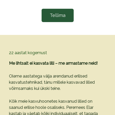
Tellima
22 aastat kogemust
Me lihtsalt ei kasvata lilli – me armastame neid!
Oleme aastatega välja arendanud erilised
kasvatustehnikad, tänu millele kasvavad lilled
võimsamaks kui ükski teine.
Kõik meie kasvuhoonetes kasvanud lilled on
saanud erilise hoole osaliseks. Peremees Elar
kastab ja väetab kõiki individuaalselt, et tagada