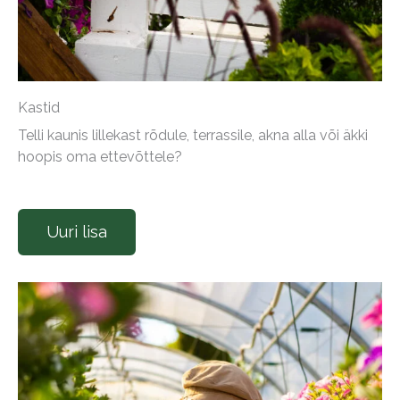
Kastid
Telli kaunis lillekast rõdule, terrassile, akna alla või äkki
hoopis oma ettevõttele?
Uuri lisa