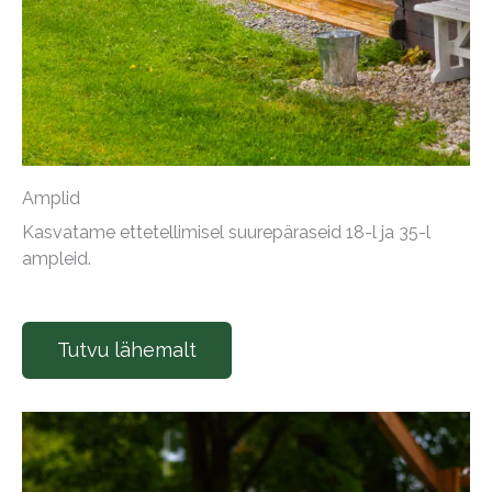
Amplid
Kasvatame ettetellimisel suurepäraseid 18-l ja 35-l
ampleid.
Tutvu lähemalt