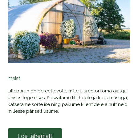
meist
Lilleparun on pereettevõte, mille juured on oma aias ja
ühises tegemises. Kasvatame lilli hoole ja kogemusega,
katsetame sorte ise ning pakume klientidele ainult neid,
millesse päriselt usume.
Loe lähemalt