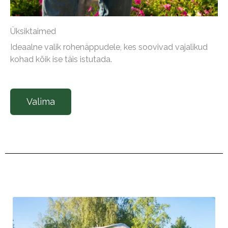
Üksiktaimed
Ideaalne valik rohenäppudele, kes soovivad vajalikud
kohad kõik ise täis istutada.
Valima