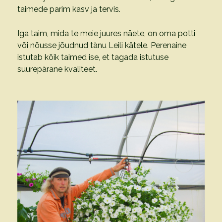
taimede parim kasv ja tervis.
Iga taim, mida te meie juures näete, on oma potti
või nõusse jõudnud tänu Leili kätele. Perenaine
istutab kõik taimed ise, et tagada istutuse
suurepärane kvaliteet.