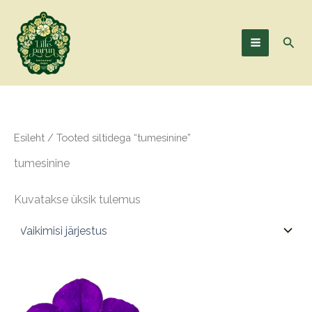
Skip
Main
to
Menu
Sear
content
Esileht
/ Tooted siltidega “tumesinine”
tumesinine
Kuvatakse üksik tulemus