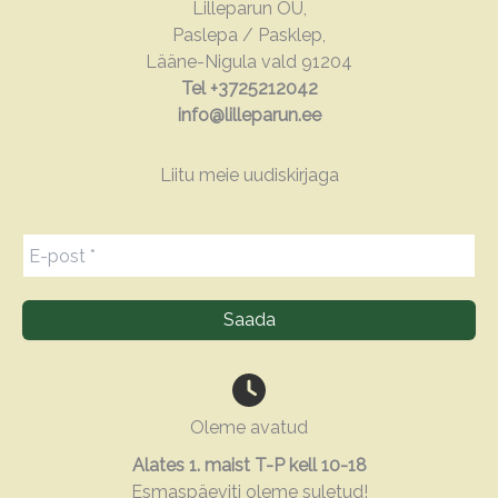
Lilleparun OÜ,
Paslepa / Pasklep,
Lääne-Nigula vald 91204
Tel +3725212042
info@lilleparun.ee
Liitu meie uudiskirjaga
Oleme avatud
Alates 1. maist T-P kell 10-18
Esmaspäeviti oleme suletud!